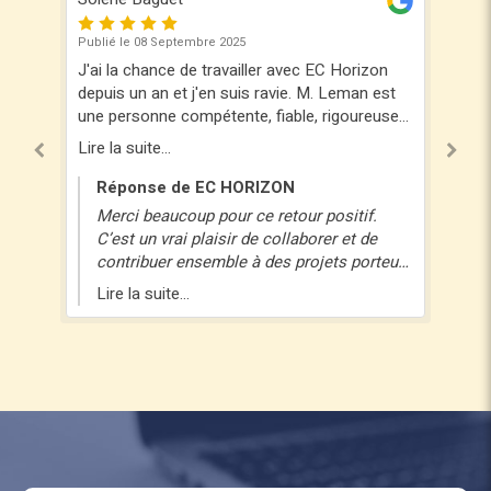
8 Septembre 2025
Publié le 04 Août 2025
hance de travailler avec EC Horizon
J'ai eu le plaisir de tra
 an et j'en suis ravie. M. Leman est
sur un projet de diagnos
nne compétente, fiable, rigoureuse
réhabiliter. Quentin s'es
illante qui a à cœur de rendre un
curieux d'apprendre de
e...
Lire la suite...
 qualité. N'hésitez pas à faire appel à
métiers, efficace, ordon
des conseils et des études liées au
plaisir. Au plaisir de tr
se de EC HORIZON
Réponse de EC H
ment durable, à l'économie
nouveau !
beaucoup pour ce retour positif.
Merci pour ton messa
 des matériaux...
n vrai plaisir de collaborer et de
travailler avec toi e
buer ensemble à des projets porteurs
expérience. J'espèr
. À très bientôt pour de nouvelles
nouveau l'occasion d
suite...
Lire la suite...
es !
!